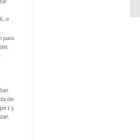
tar
dL o
n para
 del
e
ntan
ida de
po 1 y
izan