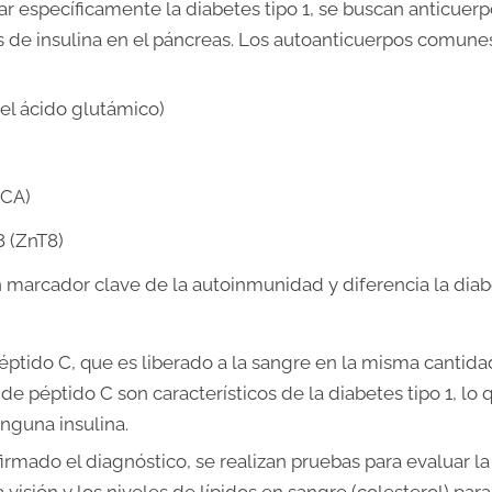
r específicamente la diabetes tipo 1, se buscan anticuer
as de insulina en el páncreas. Los autoanticuerpos comune
el ácido glutámico)
ICA)
8 (ZnT8)
n marcador clave de la autoinmunidad y diferencia la dia
ptido C, que es liberado a la sangre en la misma cantid
de péptido C son característicos de la diabetes tipo 1, lo 
nguna insulina.
rmado el diagnóstico, se realizan pruebas para evaluar la
a visión y los niveles de lípidos en sangre (colesterol) para