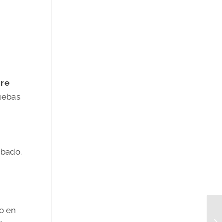
gre
ruebas
ibado.
do en