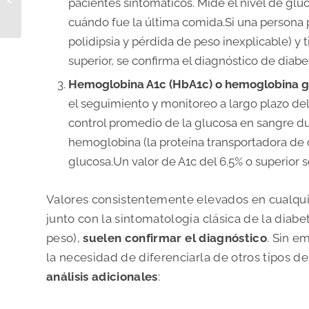
pacientes sintomáticos. Mide el nivel de glu
preocuparse y cómo
cuándo fue la última comida.
Si una persona 
tratarlos desde...
polidipsia y pérdida de peso inexplicable) y
superior, se confirma el diagnóstico de diabe
Hemoglobina A1c (HbA1c) o hemoglobina g
el seguimiento y monitoreo a largo plazo del
control promedio de la glucosa en sangre du
hemoglobina (la proteína transportadora de o
glucosa.Un valor de A1c del 6.5% o superior 
Valores consistentemente elevados en cualqui
junto con la sintomatología clásica de la diabe
peso),
suelen confirmar el diagnóstico
. Sin e
la necesidad de diferenciarla de otros tipos d
análisis adicionales
: