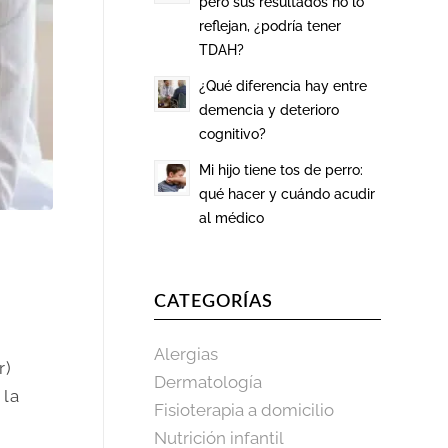
pero sus resultados no lo
reflejan, ¿podría tener
TDAH?
¿Qué diferencia hay entre
demencia y deterioro
cognitivo?
Mi hijo tiene tos de perro:
qué hacer y cuándo acudir
al médico
CATEGORÍAS
Alergias
r)
Dermatología
 la
Fisioterapia a domicilio
Nutrición infantil