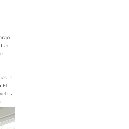
largo
ad en
de
uce la
. El
iveles
r