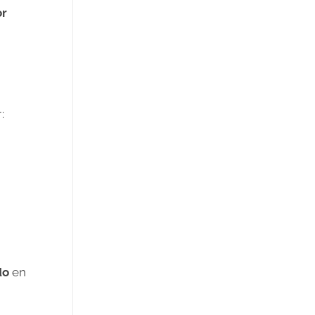
or
:
do
en