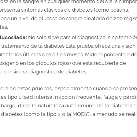
cosa en la sangre en cualquier momento del día, sin impor
presenta síntomas clásicos de diabetes (como poliuria,
 tiene un nivel de glucosa en sangre aleatorio de 200 mg/
tes.
lucosilada:
No solo sirve para el diagnóstico, sino tambié
 tratamiento de la diabetes.
Esta prueba ofrece una visión
rante los últimos dos o tres meses. Mide el porcentaje d
xígeno en los glóbulos rojos) que está recubierta de
se considera diagnóstico de diabetes.
era de estas pruebas, especialmente cuando se prese
tes tipo 1 (sed intensa, micción frecuente, fatiga y pérd
mbargo, dada la naturaleza autoinmune de la diabetes ti
e diabetes (como la tipo 2 o la MODY), a menudo se real