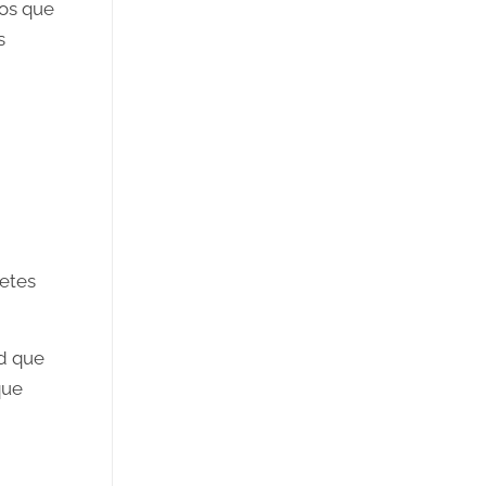
pos que
s
betes
ad que
que